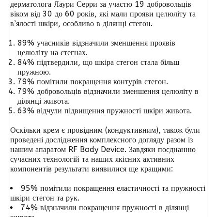
дерматолога Лаури Серри за участю 19 добровольців
віком від 30 до 60 років, які мали прояви целюліту та
в’ялості шкіри, особливо в ділянці стегон.
89% учасників відзначили зменшення проявів
целюліту на стегнах.
84% підтвердили, що шкіра стегон стала більш
пружною.
79% помітили покращення контурів стегон.
79% добровольців відзначили зменшення целюліту в
ділянці живота.
63% відчули підвищення пружності шкіри живота.
Оскільки крем є провідним (кондуктивним), також були
проведені дослідження комплексного догляду разом із
нашим апаратом RF Body Device. Завдяки поєднанню
сучасних технологій та наших якісних активних
компонентів результати виявилися ще кращими:
95% помітили покращення еластичності та пружності
шкіри стегон та рук.
74% відзначили покращення пружності в ділянці