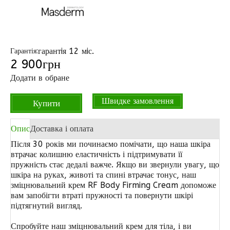
гарантiя 12 мiс.
Гарантія:
2 900
грн
Додати в обране
Швидке замовлення
Купити
Опис
Доставка і оплата
Після 30 років ми починаємо помічати, що наша шкіра
втрачає колишню еластичність і підтримувати її
пружність стає дедалі важче. Якщо ви звернули увагу, що
шкіра на руках, животі та спині втрачає тонус, наш
зміцнювальний крем RF Body Firming Cream допоможе
вам запобігти втраті пружності та повернути шкірі
підтягнутий вигляд.
Спробуйте наш зміцнювальний крем для тіла, і ви