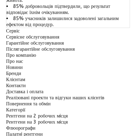
живота.
85% добровольців підтвердили, що результат
відповідає їхнім очікуванням.
85% учасників залишилися задоволені загальним
ефектом від процедур.
Сервіс
Сервісне обслуговування
Гарантійне обслуговування
Післягарантійне обслуговування
Про компанію
Про нас
Новини
Бренди
Клієнтам
Контакти
Доставка і оплата
Реалізовані проекти та відгуки наших клієнтів
Повернення та обмін
Категорії
Рентгени на 2 робочих мiсця
Рентгени на 3 робочих мiсця
Флюорографи
Палатнi рентгени