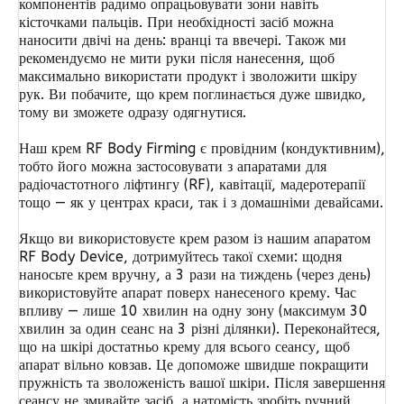
компонентів радимо опрацьовувати зони навіть
кісточками пальців. При необхідності засіб можна
наносити двічі на день: вранці та ввечері. Також ми
рекомендуємо не мити руки після нанесення, щоб
максимально використати продукт і зволожити шкіру
рук. Ви побачите, що крем поглинається дуже швидко,
тому ви зможете одразу одягнутися.
Наш крем RF Body Firming є провідним (кондуктивним),
тобто його можна застосовувати з апаратами для
радіочастотного ліфтингу (RF), кавітації, мадеротерапії
тощо — як у центрах краси, так і з домашніми девайсами.
Якщо ви використовуєте крем разом із нашим апаратом
RF Body Device, дотримуйтесь такої схеми: щодня
наносьте крем вручну, а 3 рази на тиждень (через день)
використовуйте апарат поверх нанесеного крему. Час
впливу — лише 10 хвилин на одну зону (максимум 30
хвилин за один сеанс на 3 різні ділянки). Переконайтеся,
що на шкірі достатньо крему для всього сеансу, щоб
апарат вільно ковзав. Це допоможе швидше покращити
пружність та зволоженість вашої шкіри. Після завершення
сеансу не змивайте засіб, а натомість зробіть ручний