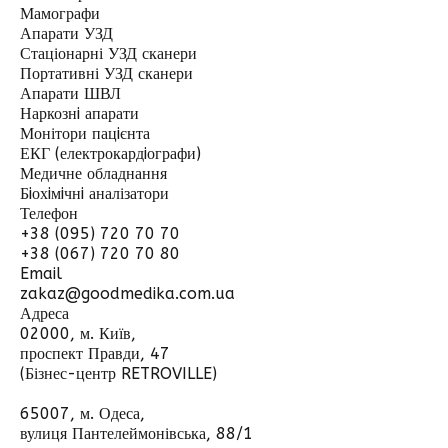
Мамографи
Апарати УЗД
Стаціонарні УЗД сканери
Портативні УЗД сканери
Апарати ШВЛ
Наркознi апарати
Монітори пацiєнта
ЕКГ (електрокардiографи)
Медичне обладнання
Бiохiмiчнi аналізатори
Телефон
+38 (095) 720 70 70
+38 (067) 720 70 80
Email
zakaz@goodmedika.com.ua
Адреса
02000, м. Київ,
проспект Правди, 47
(Бізнес-центр RETROVILLE)
65007, м. Одеса,
вулиця Пантелеймонівська, 88/1