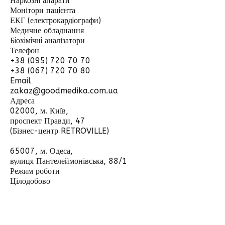
Наркознi апарати
Монітори пацiєнта
ЕКГ (електрокардiографи)
Медичне обладнання
Бiохiмiчнi аналізатори
Телефон
+38 (095) 720 70 70
+38 (067) 720 70 80
Email
zakaz@goodmedika.com.ua
Адреса
02000, м. Київ,
проспект Правди, 47
(Бізнес-центр RETROVILLE)
65007, м. Одеса,
вулиця Пантелеймонівська, 88/1
Режим роботи
Цілодобово
Відправити