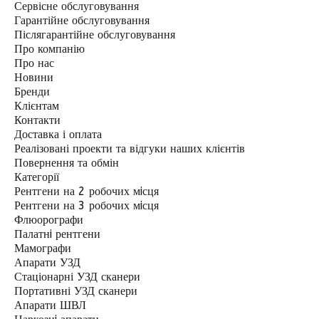
Сервісне обслуговування
Гарантійне обслуговування
Післягарантійне обслуговування
Про компанію
Про нас
Новини
Бренди
Клієнтам
Контакти
Доставка і оплата
Реалізовані проекти та відгуки наших клієнтів
Повернення та обмін
Категорії
Рентгени на 2 робочих мiсця
Рентгени на 3 робочих мiсця
Флюорографи
Палатнi рентгени
Мамографи
Апарати УЗД
Стаціонарні УЗД сканери
Портативні УЗД сканери
Апарати ШВЛ