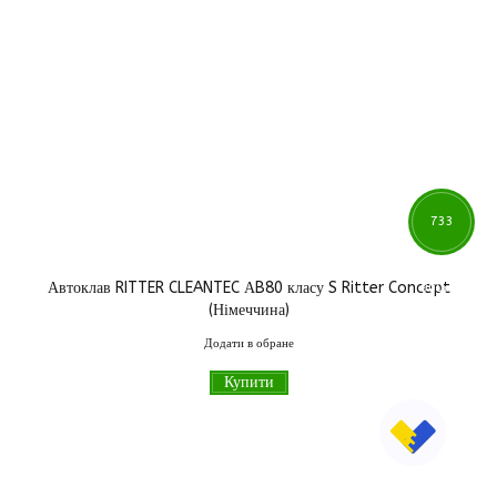
733
Автоклав RITTER CLEANTEC АB80 класу S Ritter Concept
900
грн
(Німеччина)
Додати в обране
Купити