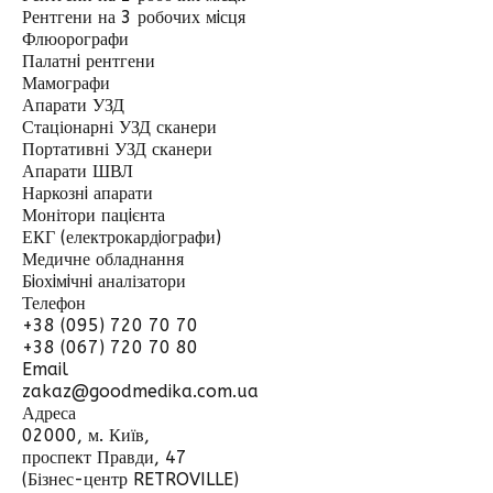
Рентгени на 3 робочих мiсця
Флюорографи
Палатнi рентгени
Мамографи
Апарати УЗД
Стаціонарні УЗД сканери
Портативні УЗД сканери
Апарати ШВЛ
Наркознi апарати
Монітори пацiєнта
ЕКГ (електрокардiографи)
Медичне обладнання
Бiохiмiчнi аналізатори
Телефон
+38 (095) 720 70 70
+38 (067) 720 70 80
Email
zakaz@goodmedika.com.ua
Адреса
02000, м. Київ,
проспект Правди, 47
(Бізнес-центр RETROVILLE)