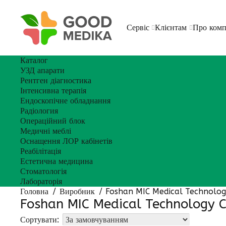
Сервіс
Клієнтам
Про ком
Каталог
УЗД апарати
Рентген діагностика
Інтенсивна терапія
Ендоскопічне обладнання
Радіология
Операційний блок
Медичні меблі
Оснащення ЛОР кабінетів
Реабілітація
Естетична медицина
Стоматологія
Лабораторія
Головна
Виробник
Foshan MIC Medical Technology
Foshan MIC Medical Technology Co
Сортувати: