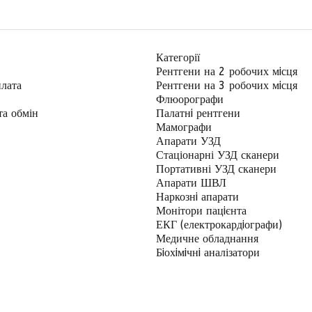
Категорії
Рентгени на 2 робочих мiсця
плата
Рентгени на 3 робочих мiсця
Флюорографи
та обмін
Палатнi рентгени
Мамографи
Апарати УЗД
Стаціонарні УЗД сканери
Портативні УЗД сканери
Апарати ШВЛ
Наркознi апарати
Монітори пацiєнта
ЕКГ (електрокардiографи)
Медичне обладнання
Бiохiмiчнi аналізатори
и