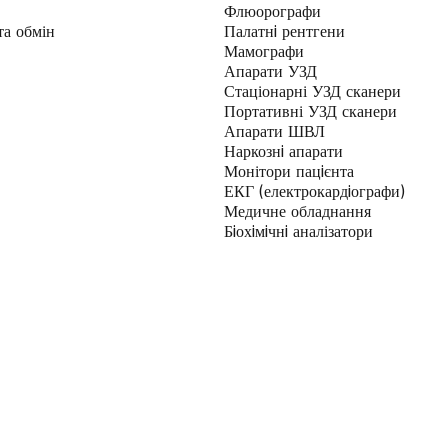
Флюорографи
та обмін
Палатнi рентгени
Мамографи
Апарати УЗД
Стаціонарні УЗД сканери
Портативні УЗД сканери
Апарати ШВЛ
Наркознi апарати
Монітори пацiєнта
ЕКГ (електрокардiографи)
Медичне обладнання
Бiохiмiчнi аналізатори
и