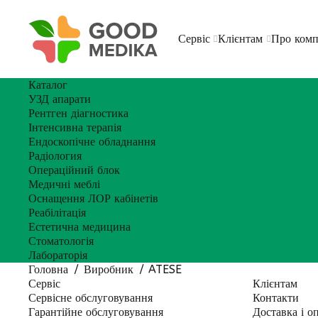
Сервіс
Клієнтам
Про ком
Каталог
УЗД апарати
Рентген діагностика
Інтенсивна терапія
Ендоскопічне обладнання
Радіология
Операційний блок
Медичні меблі
Оснащення ЛОР кабінетів
Реабілітація
Естетична медицина
Стоматологія
Лабораторія
Головна
Виробник
ATESE
Сервіс
Клієнтам
Сервісне обслуговування
Контакти
Гарантійне обслуговування
Доставка і о