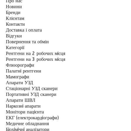
Про нас
Новини
Бренди
Клієнтам
Контакти
Доставка і оплата
Відгуки
Повернення та обмін
Категорії
Рентгени на 2 робочих мiсця
Рентгени на 3 робочих мiсця
Флюорографи
Палатнi рентгени
Мамографи
Апарати УЗД
Стаціонарні УЗД сканери
Портативні УЗД сканери
Апарати ШВЛ
Наркознi апарати
Монітори пацiєнта
ЕКГ (електрокардiографи)
Медичне обладнання
Бiохiмiчнi аналізатори