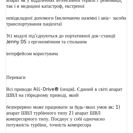
апарат як у відділеннях інтенсивної терапії / реанімації,
так і в медицині катастроф, екстреної
невідкладної допомоги (включаючи наземні і авіа- засоби
транспортування пацієнта)
Усі модулі під‘єднуються до портативної док-станції
Jenny DS з ергономічним та стильним
інтерфейсом користувача
Переваги
Всі приводи All-Drive® (опція). Єдиний в світі апарат
ШВЛ на гібридному приводі, який
безперервно може працювати за будь-яких умов як: 1)
апарат ШВЛ турбінного типу 2) апарат ШВЛ
компресорного типу. Поєднує у собі одночасно
потужність турбіни, точність компресора