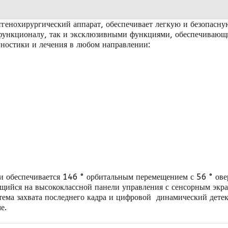
генохирургический аппарат, обеспечивает легкую и безопасн
 функционалу, так и эксклюзивными функциями, обеспечивающ
гностики и лечения в любом направлении:
ии обеспечивается 146
°
орбитальным перемещением
с 56 ° ове
ющийся на высококлассной панели управления с сенсорным эк
тема захвата последнего кадра
и цифровой динамический детект
ме
.