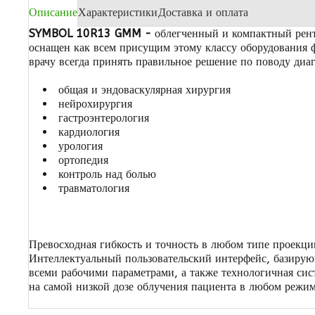
Описание
Характеристики
Доставка и оплата
SYMBOL 10R13
GMM
-
облегченный и компактный рент
оснащен как всем присущим этому классу оборудования
врачу всегда принять правильное решение по поводу диа
общая и эндоваскулярная хирургия
нейрохирургия
гастроэнтерология
кардиология
урология
ортопедия
контроль над болью
травматология
П
ревосходная гибкость и точность в любом типе проекц
Интеллектуальный
пользовательский интерфейс, базиру
всеми рабочими параметрами, а также технологичная
сис
на
самой низкой
дозе облучения пациента в
любом режи