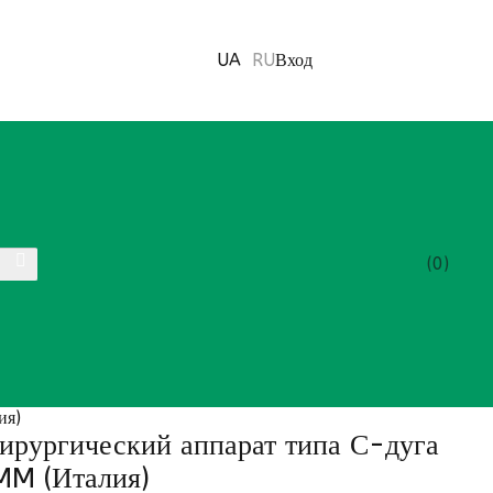
UA
RU
Вход
0
ия)
ирургический аппарат типа С-дуга
M (Италия)