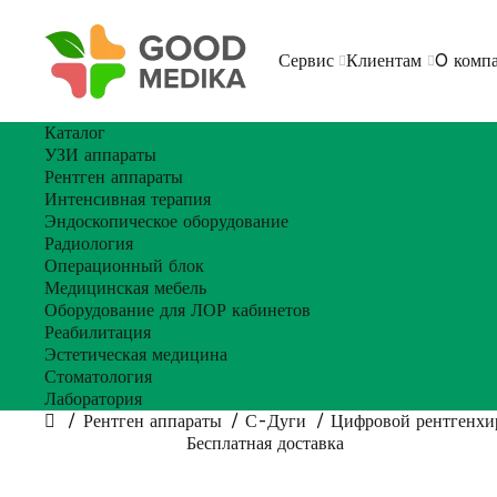
Сервис
Клиентам
O комп
Каталог
УЗИ аппараты
Рентген аппараты
Интенсивная терапия
Эндоскопическое оборудование
Радиология
Операционный блок
Медицинская мебель
Оборудование для ЛОР кабинетов
Реабилитация
Эстетическая медицина
Стоматология
Лаборатория
Рентген аппараты
С-Дуги
Цифровой рентгенхи
Бесплатная доставка