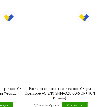
парат типа С-
Рентгеноскопическая система типа С-арка
mi Medicali
Opescope ACTENO SHIMADZU CORPORATION
(Япония)
Добавить в избранное
ть цену
Уточнить цену