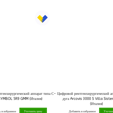
тгенхирургический аппарат типа С-
Цифровой рентгенхирургический ап
 SYMBOL 5R9 GMM (Италия)
дуга Arcovis 3000 S Villa Siste
(Италия)
 в избранное
Добавить в избранное
Уточнить цену
Уточни