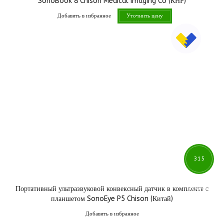
SonoBook 8 Chison Medical Imaging Co (КНР)
Добавить в избранное
Уточнить цену
315
Портативный ультразвуковой конвексный датчик в комплекте с
000
грн
планшетом SonoEye P5 Chison (Китай)
Добавить в избранное