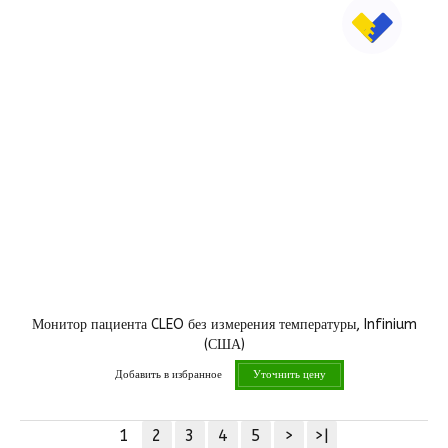
Монитор пациента CLEO без измерения температуры, Infinium
(США)
Добавить в избранное
Уточнить цену
1
2
3
4
5
>
>|